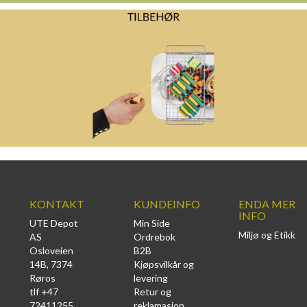
KONTAKT
KUNDEINFO
ENDA MER
INFO
UTE Depot
Min Side
Miljø og Etikk
AS
Ordrebok
Osloveien
B2B
14B, 7374
Kjøpsvilkår og
Røros
levering
tlf +47
Retur og
72411255
reklamasjon