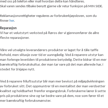
med oss på telefon eller mail hvordan dette kan håndteres.
Skal varen sendes tilbake benytt gjerne vår retur funksjon på MIN SIDE.
Reklamasjonsrettigheter reguleres av forbrukerkjøpsloven, som du
finner
her
.
Reparasjon
Vi har et velutstyrt verksted på Røros der vi gjennomfører de allre
fleste reparasjoner.
Våre vel utvalgte leverandørers produkter er laget for å tåle tøffe
forhold, men slitasje over tid er uunngåelig. Ved å reparere utstyr kan
man forlenge levetiden til produktene betydelig. Dette bidrar til en mer
bærekraftig forbrukskultur, der man tar vare på det man allerede har, i
stedet for å kjøpe nytt.
Ved å reparere friluftsutstyr blir man mer bevisst på miljøpåvirkningen
av forbruket sitt. Det oppmuntrer til en mentalitet der man verdsetter
kvalitet og holdbarhet fremfor engangsbruk. Forbrukerne lærer å sette
pris på produktene sine og tar bedre vare på dem, noe som fører til et
mer bærekraftig forbruksmønster.