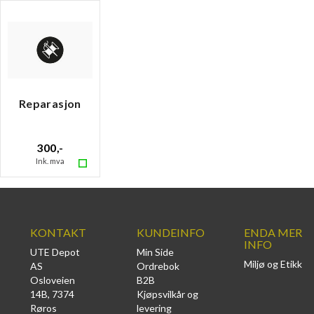
Reparasjon
300,-
Ink. mva
KONTAKT
KUNDEINFO
ENDA MER
INFO
UTE Depot
Min Side
Miljø og Etikk
AS
Ordrebok
Osloveien
B2B
14B, 7374
Kjøpsvilkår og
Røros
levering