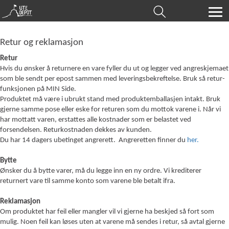
Retur og reklamasjon
Retur
Hvis du ønsker å returnere en vare fyller du ut og legger ved angreskjemaet
som ble sendt per epost sammen med leveringsbekreftelse. Bruk så retur-
funksjonen på MIN Side.
Produktet må være i ubrukt stand med produktemballasjen intakt. Bruk
gjerne samme pose eller eske for returen som du mottok varene i. Når vi
har mottatt varen, erstattes alle kostnader som er belastet ved
forsendelsen. Returkostnaden dekkes av kunden.
Du har 14 dagers ubetinget angrerett. Angreretten finner du
her.
Bytte
Ønsker du å bytte varer, må du legge inn en ny ordre. Vi krediterer
returnert vare til samme konto som varene ble betalt ifra.
Reklamasjon
Om produktet har feil eller mangler vil vi gjerne ha beskjed så fort som
mulig. Noen feil kan løses uten at varene må sendes i retur, så avtal gjerne